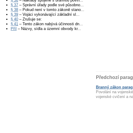
§ 36
– Náklady spojené s brannou povin...
§ 37
– Správní úřady podle své působno...
§ 38
– Pokud není v tomto zákoně stano...
§ 39
– Vojáci vykonávající základní sl...
§ 40
– Zrušuje se:
§ 41
– Tento zákon nabývá účinnosti dn...
Příl
– Názvy, sídla a územní obvody kr...
Předchozí parag
Branný zákon paragr
Povolání na vojenské
vojenské cvičení a n