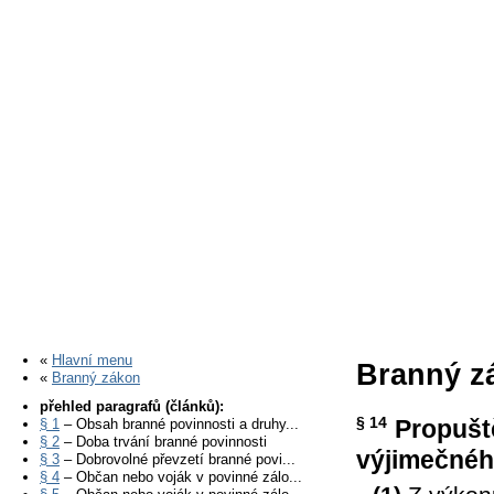
«
Hlavní menu
Branný zá
«
Branný zákon
přehled paragrafů (článků):
§ 14
Propušt
§ 1
– Obsah branné povinnosti a druhy...
§ 2
– Doba trvání branné povinnosti
výjimečnéh
§ 3
– Dobrovolné převzetí branné povi...
§ 4
– Občan nebo voják v povinné zálo...