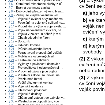
(1)
Z výkon
§ 5
– Občan nebo voják v povinné zálo...
§ 6
– Odmítnutí mimořádné služby z dů...
cvičení se 
§ 7
– Branná povinnost zaniká
§ 8
– Dobrovolné převzetí výkonu bran...
a)
jeho vy
§ 9
– Zřizují se krajská vojenská vel...
§ 12
– Vojenské cvičení a výjimečné vo...
b)
ve kter
§ 13
– Povolání na vojenské cvičení ne...
voják nen
§ 14
– Propuštění z výkonu vojenského ...
§ 15
– Voják na vojenském cvičení, na ...
cvičení v
§ 17
– Vojáka v záloze, u něhož je v d...
§ 18
– Obsah odvodního řízení
c)
kterým 
§ 19
– Dotazník
d)
kterým 
§ 20
– Odvodní komise
§ 21
– Průběh odvodního řízení
svobody.
§ 22
– Pozastavení propouštění vojáků ...
§ 23
– Mobilizace ozbrojených sil
(2)
Z výkon
§ 24
– Cestování do zahraničí
cvičení můž
§ 25
– Výjimky z povinnosti dostavit s...
§ 26
– Pro doplňování ozbrojených sil ...
nebo rodin
§ 27
– V povinné záloze jsou vojáci
§ 28
– V aktivní záloze jsou vojáci ne...
(3)
Z výkon
§ 29
– Přezkumné řízení
cvičení voj
§ 30
– Vyšší přezkumné komise
§ 31
– Vojenská evidence
voják povin
§ 32
– Ohlašovací povinnost
§ 33
– Vojenské doklady
§ 34
– Občan smí vstoupit do ozbrojený...
§ 35
– Přestupku se dopustí ten, kdo