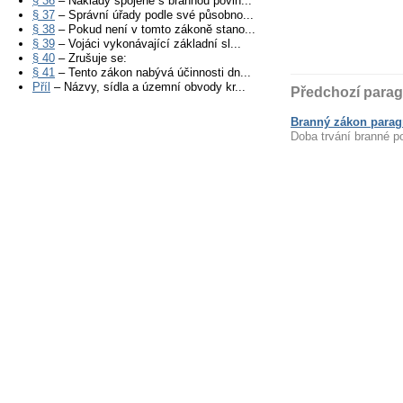
§ 36
– Náklady spojené s brannou povin...
§ 37
– Správní úřady podle své působno...
§ 38
– Pokud není v tomto zákoně stano...
§ 39
– Vojáci vykonávající základní sl...
§ 40
– Zrušuje se:
§ 41
– Tento zákon nabývá účinnosti dn...
Příl
– Názvy, sídla a územní obvody kr...
Předchozí parag
Branný zákon paragr
Doba trvání branné p