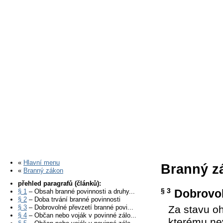
«
Hlavní menu
Branný zá
«
Branný zákon
přehled paragrafů (článků):
§ 3
Dobrovol
§ 1
– Obsah branné povinnosti a druhy...
§ 2
– Doba trvání branné povinnosti
§ 3
– Dobrovolné převzetí branné povi...
Za stavu o
§ 4
– Občan nebo voják v povinné zálo...
kterému ne