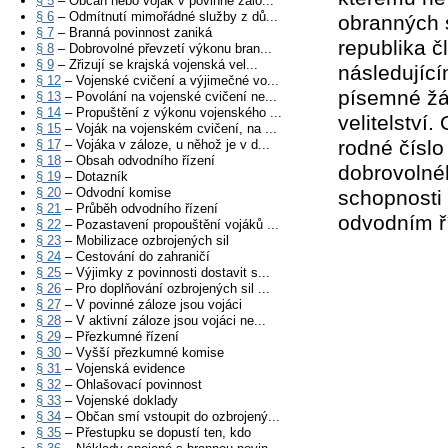
§ 5
– Občan nebo voják v povinné zálo...
§ 6
– Odmítnutí mimořádné služby z dů...
obranných 
§ 7
– Branná povinnost zaniká
republika 
§ 8
– Dobrovolné převzetí výkonu bran...
§ 9
– Zřizují se krajská vojenská vel...
následující
§ 12
– Vojenské cvičení a výjimečné vo...
písemné žá
§ 13
– Povolání na vojenské cvičení ne...
§ 14
– Propuštění z výkonu vojenského ...
velitelství
§ 15
– Voják na vojenském cvičení, na ...
rodné číslo
§ 17
– Vojáka v záloze, u něhož je v d...
§ 18
– Obsah odvodního řízení
dobrovolnéh
§ 19
– Dotazník
§ 20
– Odvodní komise
schopnosti
§ 21
– Průběh odvodního řízení
odvodním ří
§ 22
– Pozastavení propouštění vojáků ...
§ 23
– Mobilizace ozbrojených sil
§ 24
– Cestování do zahraničí
§ 25
– Výjimky z povinnosti dostavit s...
§ 26
– Pro doplňování ozbrojených sil ...
§ 27
– V povinné záloze jsou vojáci
§ 28
– V aktivní záloze jsou vojáci ne...
§ 29
– Přezkumné řízení
§ 30
– Vyšší přezkumné komise
§ 31
– Vojenská evidence
§ 32
– Ohlašovací povinnost
§ 33
– Vojenské doklady
§ 34
– Občan smí vstoupit do ozbrojený...
§ 35
– Přestupku se dopustí ten, kdo