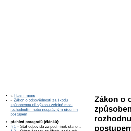
«
Hlavní menu
Zákon o 
«
Zákon o odpovědnosti za škodu
způsobenou při výkonu veřejné moci
způsoben
rozhodnutím nebo nesprávným úředním
postupem
rozhodnu
přehled paragrafů (článků):
postupem
§ 1
– Stát odpovídá za podmínek stano...