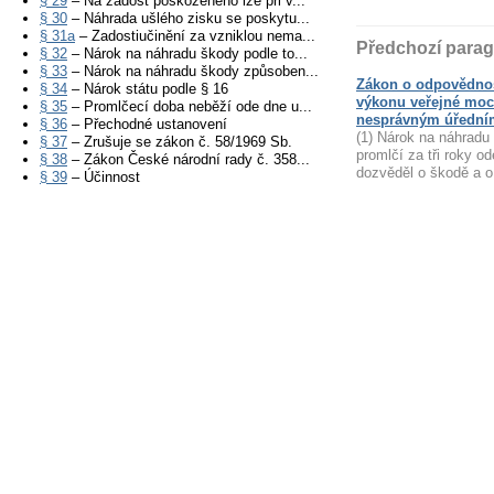
§ 29
– Na žádost poškozeného lze při v...
§ 30
– Náhrada ušlého zisku se poskytu...
§ 31a
– Zadostiučinění za vzniklou nema...
Předchozí parag
§ 32
– Nárok na náhradu škody podle to...
§ 33
– Nárok na náhradu škody způsoben...
Zákon o odpovědnos
§ 34
– Nárok státu podle § 16
výkonu veřejné moc
§ 35
– Promlčecí doba neběží ode dne u...
nesprávným úředním
§ 36
– Přechodné ustanovení
(1) Nárok na náhradu
§ 37
– Zrušuje se zákon č. 58/1969 Sb.
promlčí za tři roky 
§ 38
– Zákon České národní rady č. 358...
dozvěděl o škodě a o
§ 39
– Účinnost