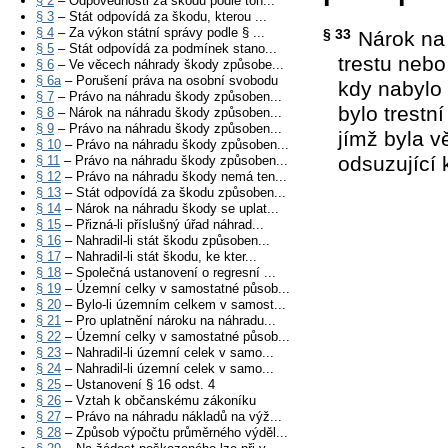
§ 2
– Odpovědnosti za škodu podle toh...
§ 3
– Stát odpovídá za škodu, kterou ...
§ 4
– Za výkon státní správy podle § ...
§ 33
Nárok na
§ 5
– Stát odpovídá za podmínek stano...
trestu nebo
§ 6
– Ve věcech náhrady škody způsobe...
§ 6a
– Porušení práva na osobní svobodu
kdy nabylo 
§ 7
– Právo na náhradu škody způsoben...
bylo trestn
§ 8
– Nárok na náhradu škody způsoben...
§ 9
– Právo na náhradu škody způsoben...
jímž byla 
§ 10
– Právo na náhradu škody způsoben...
odsuzující 
§ 11
– Právo na náhradu škody způsoben...
§ 12
– Právo na náhradu škody nemá ten...
§ 13
– Stát odpovídá za škodu způsoben...
§ 14
– Nárok na náhradu škody se uplat...
§ 15
– Přizná-li příslušný úřad náhrad...
§ 16
– Nahradil-li stát škodu způsoben...
§ 17
– Nahradil-li stát škodu, ke kter...
§ 18
– Společná ustanovení o regresní ...
§ 19
– Územní celky v samostatné působ...
§ 20
– Bylo-li územním celkem v samost...
§ 21
– Pro uplatnění nároku na náhradu...
§ 22
– Územní celky v samostatné působ...
§ 23
– Nahradil-li územní celek v samo...
§ 24
– Nahradil-li územní celek v samo...
§ 25
– Ustanovení § 16 odst. 4
§ 26
– Vztah k občanskému zákoníku
§ 27
– Právo na náhradu nákladů na výž...
§ 28
– Způsob výpočtu průměrného výděl...