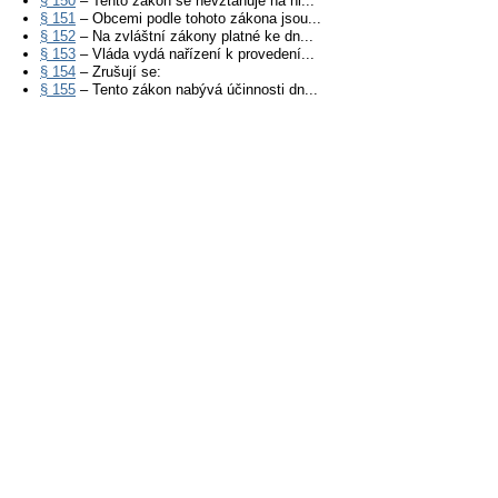
§ 150
– Tento zákon se nevztahuje na hl...
§ 151
– Obcemi podle tohoto zákona jsou...
§ 152
– Na zvláštní zákony platné ke dn...
§ 153
– Vláda vydá nařízení k provedení...
§ 154
– Zrušují se:
§ 155
– Tento zákon nabývá účinnosti dn...