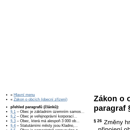
«
Hlavní menu
Zákon o o
«
Zákon o obcích (obecní zřízení)
paragraf 
přehled paragrafů (článků):
§ 1
– Obec je základním územním samos...
§ 2
– Obec je veřejnoprávní korporací...
§ 26
§ 3
– Obec, která má alespoň 3 000 ob...
Změny hra
§ 4
– Statutárními městy jsou Kladno,...
připojení o