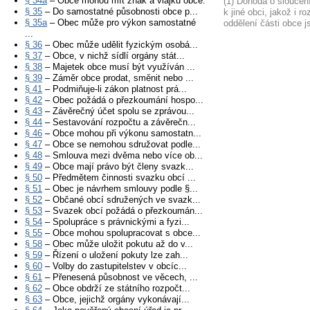
§ 34a
– Obce mohou mít znak a vlajku obce.
(1) Dohoda o sloučení
§ 35
– Do samostatné působnosti obce p...
k jiné obci, jakož i r
§ 35a
– Obec může pro výkon samostatné
oddělení části obce j
...
§ 36
– Obec může udělit fyzickým osobá...
§ 37
– Obce, v nichž sídlí orgány stát...
§ 38
– Majetek obce musí být využíván ...
§ 39
– Záměr obce prodat, směnit nebo ...
§ 41
– Podmiňuje-li zákon platnost prá...
§ 42
– Obec požádá o přezkoumání hospo...
§ 43
– Závěrečný účet spolu se zprávou...
§ 44
– Sestavování rozpočtu a závěrečn...
§ 46
– Obce mohou při výkonu samostatn...
§ 47
– Obce se nemohou sdružovat podle...
§ 48
– Smlouva mezi dvěma nebo více ob...
§ 49
– Obce mají právo být členy svazk...
§ 50
– Předmětem činnosti svazku obcí ...
§ 51
– Obec je návrhem smlouvy podle §...
§ 52
– Občané obcí sdružených ve svazk...
§ 53
– Svazek obcí požádá o přezkoumán...
§ 54
– Spolupráce s právnickými a fyzi...
§ 55
– Obce mohou spolupracovat s obce...
§ 58
– Obec může uložit pokutu až do v...
§ 59
– Řízení o uložení pokuty lze zah...
§ 60
– Volby do zastupitelstev v obcíc...
§ 61
– Přenesená působnost ve věcech, ...
§ 62
– Obce obdrží ze státního rozpočt...
§ 63
– Obce, jejichž orgány vykonávají...