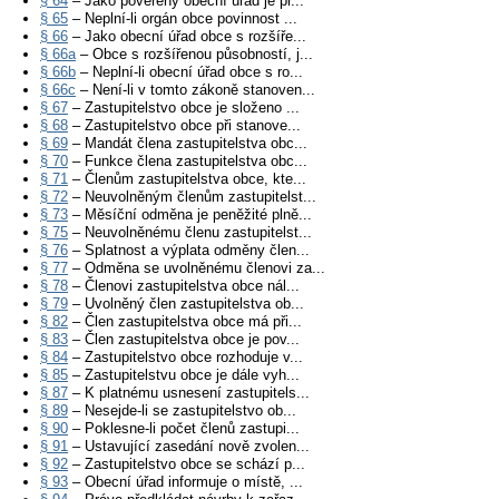
§ 64
– Jako pověřený obecní úřad je pr...
§ 65
– Neplní-li orgán obce povinnost ...
§ 66
– Jako obecní úřad obce s rozšíře...
§ 66a
– Obce s rozšířenou působností, j...
§ 66b
– Neplní-li obecní úřad obce s ro...
§ 66c
– Není-li v tomto zákoně stanoven...
§ 67
– Zastupitelstvo obce je složeno ...
§ 68
– Zastupitelstvo obce při stanove...
§ 69
– Mandát člena zastupitelstva obc...
§ 70
– Funkce člena zastupitelstva obc...
§ 71
– Členům zastupitelstva obce, kte...
§ 72
– Neuvolněným členům zastupitelst...
§ 73
– Měsíční odměna je peněžité plně...
§ 75
– Neuvolněnému členu zastupitelst...
§ 76
– Splatnost a výplata odměny člen...
§ 77
– Odměna se uvolněnému členovi za...
§ 78
– Členovi zastupitelstva obce nál...
§ 79
– Uvolněný člen zastupitelstva ob...
§ 82
– Člen zastupitelstva obce má při...
§ 83
– Člen zastupitelstva obce je pov...
§ 84
– Zastupitelstvo obce rozhoduje v...
§ 85
– Zastupitelstvu obce je dále vyh...
§ 87
– K platnému usnesení zastupitels...
§ 89
– Nesejde-li se zastupitelstvo ob...
§ 90
– Poklesne-li počet členů zastupi...
§ 91
– Ustavující zasedání nově zvolen...
§ 92
– Zastupitelstvo obce se schází p...
§ 93
– Obecní úřad informuje o místě, ...