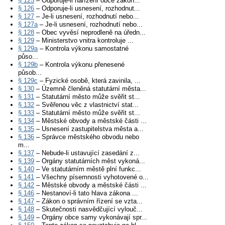
§ 125
– Odporuje-li nařízení obce zákon...
§ 126
– Odporuje-li usnesení, rozhodnut...
§ 127
– Je-li usnesení, rozhodnutí nebo...
§ 127a
– Je-li usnesení, rozhodnutí nebo...
§ 128
– Obec vyvěsí neprodleně na úředn...
§ 129
– Ministerstvo vnitra kontroluje ...
§ 129a
– Kontrola výkonu samostatné
půso...
§ 129b
– Kontrola výkonu přenesené
působ...
§ 129c
– Fyzické osobě, která zavinila, ...
§ 130
– Územně členěná statutární města...
§ 131
– Statutární město může svěřit st...
§ 132
– Svěřenou věc z vlastnictví stat...
§ 133
– Statutární město může svěřit st...
§ 134
– Městské obvody a městské části ...
§ 135
– Usnesení zastupitelstva města a...
§ 136
– Správce městského obvodu nebo
m...
§ 137
– Nebude-li ustavující zasedání z...
§ 139
– Orgány statutárních měst vykoná...
§ 140
– Ve statutárním městě plní funkc...
§ 141
– Všechny písemnosti vyhotovené o...
§ 142
– Městské obvody a městské části ...
§ 146
– Nestanoví-li tato hlava zákona ...
§ 147
– Zákon o správním řízení se vzta...
§ 148
– Skutečnosti nasvědčující vylouč...
§ 149
– Orgány obce samy vykonávají spr...