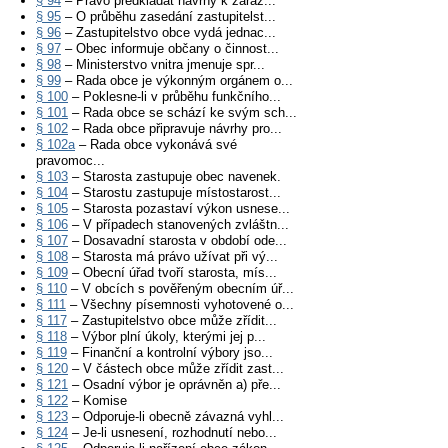
§ 94
– Právo předkládat návrhy k zařaz...
§ 95
– O průběhu zasedání zastupitelst...
§ 96
– Zastupitelstvo obce vydá jednac...
§ 97
– Obec informuje občany o činnost...
§ 98
– Ministerstvo vnitra jmenuje spr...
§ 99
– Rada obce je výkonným orgánem o...
§ 100
– Poklesne-li v průběhu funkčního...
§ 101
– Rada obce se schází ke svým sch...
§ 102
– Rada obce připravuje návrhy pro...
§ 102a
– Rada obce vykonává své
pravomoc...
§ 103
– Starosta zastupuje obec navenek.
§ 104
– Starostu zastupuje místostarost...
§ 105
– Starosta pozastaví výkon usnese...
§ 106
– V případech stanovených zvláštn...
§ 107
– Dosavadní starosta v období ode...
§ 108
– Starosta má právo užívat při vý...
§ 109
– Obecní úřad tvoří starosta, mís...
§ 110
– V obcích s pověřeným obecním úř...
§ 111
– Všechny písemnosti vyhotovené o...
§ 117
– Zastupitelstvo obce může zřídit...
§ 118
– Výbor plní úkoly, kterými jej p...
§ 119
– Finanční a kontrolní výbory jso...
§ 120
– V částech obce může zřídit zast...
§ 121
– Osadní výbor je oprávněn a) pře...
§ 122
– Komise
§ 123
– Odporuje-li obecně závazná vyhl...
§ 124
– Je-li usnesení, rozhodnutí nebo...