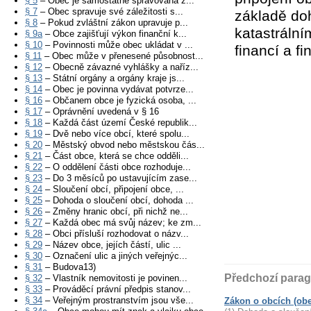
§ 5
– Obec je samostatně spravována z...
§ 7
– Obec spravuje své záležitosti s...
základě do
§ 8
– Pokud zvláštní zákon upravuje p...
katastráln
§ 9a
– Obce zajišťují výkon finanční k...
§ 10
– Povinnosti může obec ukládat v ...
financí a f
§ 11
– Obec může v přenesené působnost...
§ 12
– Obecně závazné vyhlášky a naříz...
§ 13
– Státní orgány a orgány kraje js...
§ 14
– Obec je povinna vydávat potvrze...
§ 16
– Občanem obce je fyzická osoba, ...
§ 17
– Oprávnění uvedená v § 16
§ 18
– Každá část území České republik...
§ 19
– Dvě nebo více obcí, které spolu...
§ 20
– Městský obvod nebo městskou čás...
§ 21
– Část obce, která se chce odděli...
§ 22
– O oddělení části obce rozhoduje...
§ 23
– Do 3 měsíců po ustavujícím zase...
§ 24
– Sloučení obcí, připojení obce, ...
§ 25
– Dohoda o sloučení obcí, dohoda ...
§ 26
– Změny hranic obcí, při nichž ne...
§ 27
– Každá obec má svůj název; ke zm...
§ 28
– Obci přísluší rozhodovat o názv...
§ 29
– Název obce, jejích částí, ulic ...
§ 30
– Označení ulic a jiných veřejnýc...
§ 31
– Budova13)
Předchozí parag
§ 32
– Vlastník nemovitosti je povinen...
§ 33
– Prováděcí právní předpis stanov...
§ 34
– Veřejným prostranstvím jsou vše...
Zákon o obcích (obec