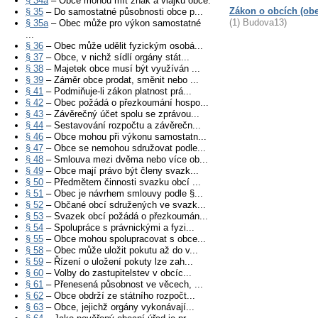
§ 34a
– Obce mohou mít znak a vlajku obce.
Zákon o obcích (obec
§ 35
– Do samostatné působnosti obce p...
(1) Budova13)
§ 35a
– Obec může pro výkon samostatné
...
§ 36
– Obec může udělit fyzickým osobá...
§ 37
– Obce, v nichž sídlí orgány stát...
§ 38
– Majetek obce musí být využíván ...
§ 39
– Záměr obce prodat, směnit nebo ...
§ 41
– Podmiňuje-li zákon platnost prá...
§ 42
– Obec požádá o přezkoumání hospo...
§ 43
– Závěrečný účet spolu se zprávou...
§ 44
– Sestavování rozpočtu a závěrečn...
§ 46
– Obce mohou při výkonu samostatn...
§ 47
– Obce se nemohou sdružovat podle...
§ 48
– Smlouva mezi dvěma nebo více ob...
§ 49
– Obce mají právo být členy svazk...
§ 50
– Předmětem činnosti svazku obcí ...
§ 51
– Obec je návrhem smlouvy podle §...
§ 52
– Občané obcí sdružených ve svazk...
§ 53
– Svazek obcí požádá o přezkoumán...
§ 54
– Spolupráce s právnickými a fyzi...
§ 55
– Obce mohou spolupracovat s obce...
§ 58
– Obec může uložit pokutu až do v...
§ 59
– Řízení o uložení pokuty lze zah...
§ 60
– Volby do zastupitelstev v obcíc...
§ 61
– Přenesená působnost ve věcech, ...
§ 62
– Obce obdrží ze státního rozpočt...
§ 63
– Obce, jejichž orgány vykonávají...