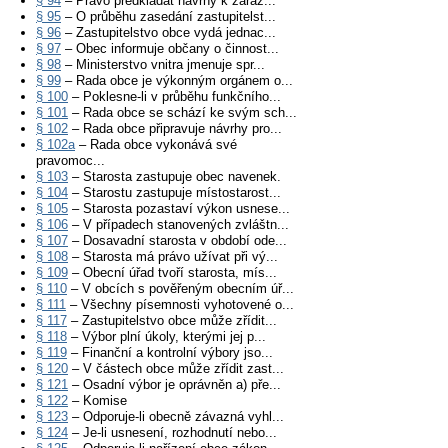
§ 94
– Právo předkládat návrhy k zařaz...
§ 95
– O průběhu zasedání zastupitelst...
§ 96
– Zastupitelstvo obce vydá jednac...
§ 97
– Obec informuje občany o činnost...
§ 98
– Ministerstvo vnitra jmenuje spr...
§ 99
– Rada obce je výkonným orgánem o...
§ 100
– Poklesne-li v průběhu funkčního...
§ 101
– Rada obce se schází ke svým sch...
§ 102
– Rada obce připravuje návrhy pro...
§ 102a
– Rada obce vykonává své
pravomoc...
§ 103
– Starosta zastupuje obec navenek.
§ 104
– Starostu zastupuje místostarost...
§ 105
– Starosta pozastaví výkon usnese...
§ 106
– V případech stanovených zvláštn...
§ 107
– Dosavadní starosta v období ode...
§ 108
– Starosta má právo užívat při vý...
§ 109
– Obecní úřad tvoří starosta, mís...
§ 110
– V obcích s pověřeným obecním úř...
§ 111
– Všechny písemnosti vyhotovené o...
§ 117
– Zastupitelstvo obce může zřídit...
§ 118
– Výbor plní úkoly, kterými jej p...
§ 119
– Finanční a kontrolní výbory jso...
§ 120
– V částech obce může zřídit zast...
§ 121
– Osadní výbor je oprávněn a) pře...
§ 122
– Komise
§ 123
– Odporuje-li obecně závazná vyhl...
§ 124
– Je-li usnesení, rozhodnutí nebo...