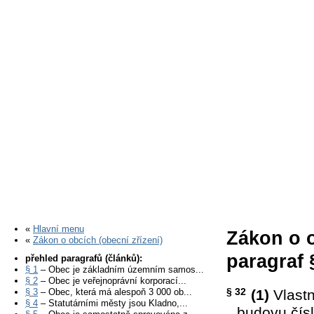
«
Hlavní menu
Zákon o o
«
Zákon o obcích (obecní zřízení)
paragraf 
přehled paragrafů (článků):
§ 1
– Obec je základním územním samos...
§ 2
– Obec je veřejnoprávní korporací...
§ 32
§ 3
– Obec, která má alespoň 3 000 ob...
(1)
Vlastn
§ 4
– Statutárními městy jsou Kladno,...
budovu čís