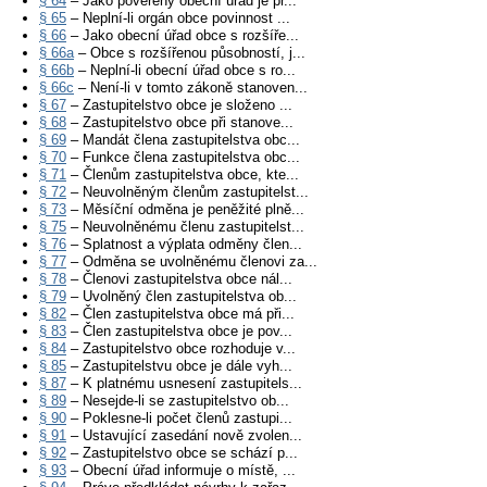
§ 64
– Jako pověřený obecní úřad je pr...
§ 65
– Neplní-li orgán obce povinnost ...
§ 66
– Jako obecní úřad obce s rozšíře...
§ 66a
– Obce s rozšířenou působností, j...
§ 66b
– Neplní-li obecní úřad obce s ro...
§ 66c
– Není-li v tomto zákoně stanoven...
§ 67
– Zastupitelstvo obce je složeno ...
§ 68
– Zastupitelstvo obce při stanove...
§ 69
– Mandát člena zastupitelstva obc...
§ 70
– Funkce člena zastupitelstva obc...
§ 71
– Členům zastupitelstva obce, kte...
§ 72
– Neuvolněným členům zastupitelst...
§ 73
– Měsíční odměna je peněžité plně...
§ 75
– Neuvolněnému členu zastupitelst...
§ 76
– Splatnost a výplata odměny člen...
§ 77
– Odměna se uvolněnému členovi za...
§ 78
– Členovi zastupitelstva obce nál...
§ 79
– Uvolněný člen zastupitelstva ob...
§ 82
– Člen zastupitelstva obce má při...
§ 83
– Člen zastupitelstva obce je pov...
§ 84
– Zastupitelstvo obce rozhoduje v...
§ 85
– Zastupitelstvu obce je dále vyh...
§ 87
– K platnému usnesení zastupitels...
§ 89
– Nesejde-li se zastupitelstvo ob...
§ 90
– Poklesne-li počet členů zastupi...
§ 91
– Ustavující zasedání nově zvolen...
§ 92
– Zastupitelstvo obce se schází p...
§ 93
– Obecní úřad informuje o místě, ...