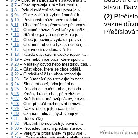
§ 5
– Obec je samostatně spravována z...
§ 7
– Obec spravuje své záležitosti s...
stavu. Barv
§ 8
– Pokud zvláštní zákon upravuje p...
§ 9a
– Obce zajišťují výkon finanční k...
(2)
Přečíslo
§ 10
– Povinnosti může obec ukládat v ...
vážné důvo
§ 11
– Obec může v přenesené působnost...
§ 12
– Obecně závazné vyhlášky a naříz...
Přečíslován
§ 13
– Státní orgány a orgány kraje js...
§ 14
– Obec je povinna vydávat potvrze...
§ 16
– Občanem obce je fyzická osoba, ...
§ 17
– Oprávnění uvedená v § 16
§ 18
– Každá část území České republik...
§ 19
– Dvě nebo více obcí, které spolu...
§ 20
– Městský obvod nebo městskou čás...
§ 21
– Část obce, která se chce odděli...
§ 22
– O oddělení části obce rozhoduje...
§ 23
– Do 3 měsíců po ustavujícím zase...
§ 24
– Sloučení obcí, připojení obce, ...
§ 25
– Dohoda o sloučení obcí, dohoda ...
§ 26
– Změny hranic obcí, při nichž ne...
§ 27
– Každá obec má svůj název; ke zm...
§ 28
– Obci přísluší rozhodovat o názv...
§ 29
– Název obce, jejích částí, ulic ...
§ 30
– Označení ulic a jiných veřejnýc...
§ 31
– Budova13)
§ 32
– Vlastník nemovitosti je povinen...
§ 33
– Prováděcí právní předpis stanov...
Předchozí parag
§ 34
– Veřejným prostranstvím jsou vše...