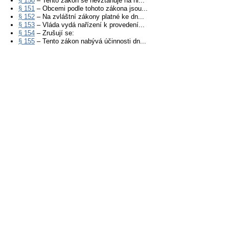
§ 150
– Tento zákon se nevztahuje na hl...
§ 151
– Obcemi podle tohoto zákona jsou...
§ 152
– Na zvláštní zákony platné ke dn...
§ 153
– Vláda vydá nařízení k provedení...
§ 154
– Zrušují se:
§ 155
– Tento zákon nabývá účinnosti dn...