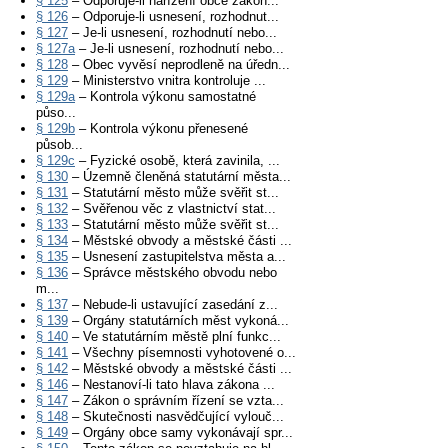
§ 125
– Odporuje-li nařízení obce zákon...
§ 126
– Odporuje-li usnesení, rozhodnut...
§ 127
– Je-li usnesení, rozhodnutí nebo...
§ 127a
– Je-li usnesení, rozhodnutí nebo...
§ 128
– Obec vyvěsí neprodleně na úředn...
§ 129
– Ministerstvo vnitra kontroluje ...
§ 129a
– Kontrola výkonu samostatné
půso...
§ 129b
– Kontrola výkonu přenesené
působ...
§ 129c
– Fyzické osobě, která zavinila, ...
§ 130
– Územně členěná statutární města...
§ 131
– Statutární město může svěřit st...
§ 132
– Svěřenou věc z vlastnictví stat...
§ 133
– Statutární město může svěřit st...
§ 134
– Městské obvody a městské části ...
§ 135
– Usnesení zastupitelstva města a...
§ 136
– Správce městského obvodu nebo
m...
§ 137
– Nebude-li ustavující zasedání z...
§ 139
– Orgány statutárních měst vykoná...
§ 140
– Ve statutárním městě plní funkc...
§ 141
– Všechny písemnosti vyhotovené o...
§ 142
– Městské obvody a městské části ...
§ 146
– Nestanoví-li tato hlava zákona ...
§ 147
– Zákon o správním řízení se vzta...
§ 148
– Skutečnosti nasvědčující vylouč...
§ 149
– Orgány obce samy vykonávají spr...