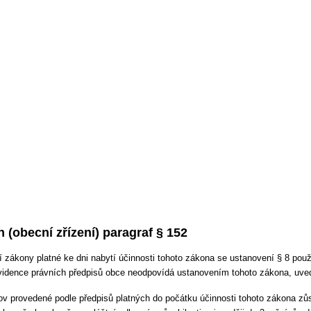
 (obecní zřízení) paragraf § 152
 zákony platné ke dni nabytí účinnosti tohoto zákona se ustanovení § 8 použi
vidence právních předpisů obce neodpovídá ustanovením tohoto zákona, uve
v provedené podle předpisů platných do počátku účinnosti tohoto zákona zůst