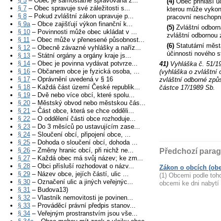
§ 5
– Obec je samostatně spravována z...
(4)
Obec přihlásí u
§ 7
– Obec spravuje své záležitosti s...
kterou může vykoná
§ 8
– Pokud zvláštní zákon upravuje p...
pracovní neschopno
§ 9a
– Obce zajišťují výkon finanční k...
(5)
Zvláštní odborn
§ 10
– Povinnosti může obec ukládat v ...
zvláštní odbornou 
§ 11
– Obec může v přenesené působnost...
(6)
Statutární měst
§ 12
– Obecně závazné vyhlášky a naříz...
účinnosti nového s
§ 13
– Státní orgány a orgány kraje js...
§ 14
– Obec je povinna vydávat potvrze...
41)
Vyhláška č. 51/19
§ 16
– Občanem obce je fyzická osoba, ...
(vyhláška o zvláštní 
§ 17
– Oprávnění uvedená v § 16
zvláštní odborné způ
§ 18
– Každá část území České republik...
částce 17/1989 Sb.
§ 19
– Dvě nebo více obcí, které spolu...
§ 20
– Městský obvod nebo městskou čás...
§ 21
– Část obce, která se chce odděli...
§ 22
– O oddělení části obce rozhoduje...
§ 23
– Do 3 měsíců po ustavujícím zase...
§ 24
– Sloučení obcí, připojení obce, ...
§ 25
– Dohoda o sloučení obcí, dohoda ...
§ 26
– Změny hranic obcí, při nichž ne...
Předchozí parag
§ 27
– Každá obec má svůj název; ke zm...
§ 28
– Obci přísluší rozhodovat o názv...
Zákon o obcích (obec
§ 29
– Název obce, jejích částí, ulic ...
(1) Obcemi podle toh
§ 30
– Označení ulic a jiných veřejnýc...
obcemi ke dni nabytí 
§ 31
– Budova13)
§ 32
– Vlastník nemovitosti je povinen...
§ 33
– Prováděcí právní předpis stanov...
§ 34
– Veřejným prostranstvím jsou vše...