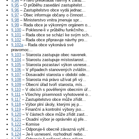
§ 94
– Právo předkládat návrhy k zařaz...
§ 95
– O průběhu zasedání zastupitelst...
§ 96
– Zastupitelstvo obce vydá jednac...
§ 97
– Obec informuje občany o činnost...
§ 98
– Ministerstvo vnitra jmenuje spr...
§ 99
– Rada obce je výkonným orgánem o...
§ 100
– Poklesne-li v průběhu funkčního...
§ 101
– Rada obce se schází ke svým sch...
§ 102
– Rada obce připravuje návrhy pro...
§ 102a
– Rada obce vykonává své
pravomoc...
§ 103
– Starosta zastupuje obec navenek.
§ 104
– Starostu zastupuje místostarost...
§ 105
– Starosta pozastaví výkon usnese...
§ 106
– V případech stanovených zvláštn...
§ 107
– Dosavadní starosta v období ode...
§ 108
– Starosta má právo užívat při vý...
§ 109
– Obecní úřad tvoří starosta, mís...
§ 110
– V obcích s pověřeným obecním úř...
§ 111
– Všechny písemnosti vyhotovené o...
§ 117
– Zastupitelstvo obce může zřídit...
§ 118
– Výbor plní úkoly, kterými jej p...
§ 119
– Finanční a kontrolní výbory jso...
§ 120
– V částech obce může zřídit zast...
§ 121
– Osadní výbor je oprávněn a) pře...
§ 122
– Komise
§ 123
– Odporuje-li obecně závazná vyhl...
§ 124
– Je-li usnesení, rozhodnutí nebo...