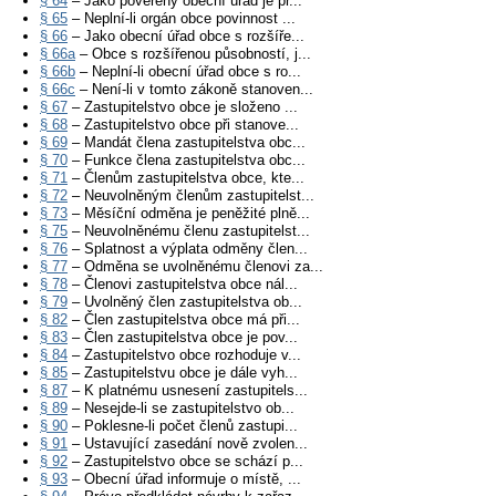
§ 64
– Jako pověřený obecní úřad je pr...
§ 65
– Neplní-li orgán obce povinnost ...
§ 66
– Jako obecní úřad obce s rozšíře...
§ 66a
– Obce s rozšířenou působností, j...
§ 66b
– Neplní-li obecní úřad obce s ro...
§ 66c
– Není-li v tomto zákoně stanoven...
§ 67
– Zastupitelstvo obce je složeno ...
§ 68
– Zastupitelstvo obce při stanove...
§ 69
– Mandát člena zastupitelstva obc...
§ 70
– Funkce člena zastupitelstva obc...
§ 71
– Členům zastupitelstva obce, kte...
§ 72
– Neuvolněným členům zastupitelst...
§ 73
– Měsíční odměna je peněžité plně...
§ 75
– Neuvolněnému členu zastupitelst...
§ 76
– Splatnost a výplata odměny člen...
§ 77
– Odměna se uvolněnému členovi za...
§ 78
– Členovi zastupitelstva obce nál...
§ 79
– Uvolněný člen zastupitelstva ob...
§ 82
– Člen zastupitelstva obce má při...
§ 83
– Člen zastupitelstva obce je pov...
§ 84
– Zastupitelstvo obce rozhoduje v...
§ 85
– Zastupitelstvu obce je dále vyh...
§ 87
– K platnému usnesení zastupitels...
§ 89
– Nesejde-li se zastupitelstvo ob...
§ 90
– Poklesne-li počet členů zastupi...
§ 91
– Ustavující zasedání nově zvolen...
§ 92
– Zastupitelstvo obce se schází p...
§ 93
– Obecní úřad informuje o místě, ...