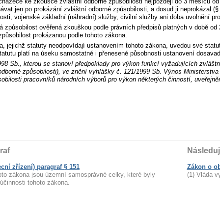
chazeče ke zkoušce zvláštní odborné způsobilosti nejpozději do 3 měsíců od 
vat jen po prokázání zvláštní odborné způsobilosti, a dosud ji neprokázal (§
sti, vojenské základní (náhradní) služby, civilní služby ani doba uvolnění pr
á způsobilost ověřená zkouškou podle právních předpisů platných v době od 2
způsobilost prokázanou podle tohoto zákona.
a, jejichž statuty neodpovídají ustanovením tohoto zákona, uvedou své stat
tatutu platí na úseku samostatné i přenesené působnosti ustanovení dosavad
98 Sb., kterou se stanoví předpoklady pro výkon funkcí vyžadujících zvlášt
odborné způsobilosti), ve znění vyhlášky č. 121/1999 Sb. Výnos Ministerstva 
sobilosti pracovníků národních výborů pro výkon některých činností, uveřej
raf
Následuj
ní zřízení) paragraf § 151
Zákon o ob
oto zákona jsou územní samosprávné celky, které byly
(1) Vláda v
účinnosti tohoto zákona.