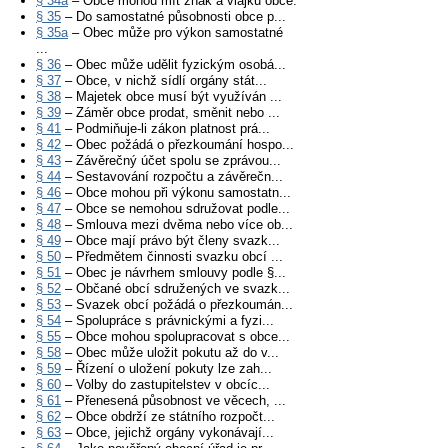
§ 34a
– Obce mohou mít znak a vlajku obce.
§ 35
– Do samostatné působnosti obce p...
§ 35a
– Obec může pro výkon samostatné
...
§ 36
– Obec může udělit fyzickým osobá...
§ 37
– Obce, v nichž sídlí orgány stát...
§ 38
– Majetek obce musí být využíván ...
§ 39
– Záměr obce prodat, směnit nebo ...
§ 41
– Podmiňuje-li zákon platnost prá...
§ 42
– Obec požádá o přezkoumání hospo...
§ 43
– Závěrečný účet spolu se zprávou...
§ 44
– Sestavování rozpočtu a závěrečn...
§ 46
– Obce mohou při výkonu samostatn...
§ 47
– Obce se nemohou sdružovat podle...
§ 48
– Smlouva mezi dvěma nebo více ob...
§ 49
– Obce mají právo být členy svazk...
§ 50
– Předmětem činnosti svazku obcí ...
§ 51
– Obec je návrhem smlouvy podle §...
§ 52
– Občané obcí sdružených ve svazk...
§ 53
– Svazek obcí požádá o přezkoumán...
§ 54
– Spolupráce s právnickými a fyzi...
§ 55
– Obce mohou spolupracovat s obce...
§ 58
– Obec může uložit pokutu až do v...
§ 59
– Řízení o uložení pokuty lze zah...
§ 60
– Volby do zastupitelstev v obcíc...
§ 61
– Přenesená působnost ve věcech, ...
§ 62
– Obce obdrží ze státního rozpočt...
§ 63
– Obce, jejichž orgány vykonávají...