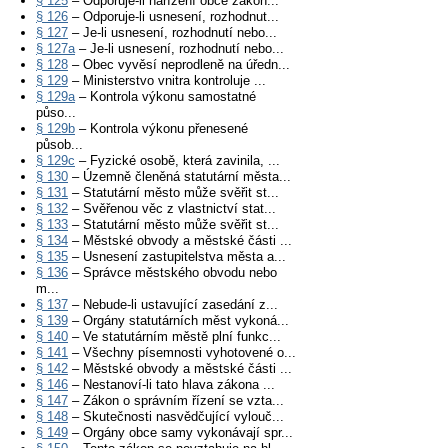
§ 125
– Odporuje-li nařízení obce zákon...
§ 126
– Odporuje-li usnesení, rozhodnut...
§ 127
– Je-li usnesení, rozhodnutí nebo...
§ 127a
– Je-li usnesení, rozhodnutí nebo...
§ 128
– Obec vyvěsí neprodleně na úředn...
§ 129
– Ministerstvo vnitra kontroluje ...
§ 129a
– Kontrola výkonu samostatné
půso...
§ 129b
– Kontrola výkonu přenesené
působ...
§ 129c
– Fyzické osobě, která zavinila, ...
§ 130
– Územně členěná statutární města...
§ 131
– Statutární město může svěřit st...
§ 132
– Svěřenou věc z vlastnictví stat...
§ 133
– Statutární město může svěřit st...
§ 134
– Městské obvody a městské části ...
§ 135
– Usnesení zastupitelstva města a...
§ 136
– Správce městského obvodu nebo
m...
§ 137
– Nebude-li ustavující zasedání z...
§ 139
– Orgány statutárních měst vykoná...
§ 140
– Ve statutárním městě plní funkc...
§ 141
– Všechny písemnosti vyhotovené o...
§ 142
– Městské obvody a městské části ...
§ 146
– Nestanoví-li tato hlava zákona ...
§ 147
– Zákon o správním řízení se vzta...
§ 148
– Skutečnosti nasvědčující vylouč...
§ 149
– Orgány obce samy vykonávají spr...