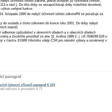
nabytí účinnosti tohoto zákona, pokud uchazeč již vykonává činnost,
 113 a násl.). Do této doby se nezapočítávají doby mateřské dovolené,
o výkon veřejné funkce.
4. listopadu 1990 do nabytí účinnosti tohoto zákona
41)
se považuje za
uty do souladu s tímto zákonem do konce roku 2001. Do doby nabytí
ních statutů.
ní odbornou způsobilost v okresních úřadech a v obecních úřadech
vnitra a životního prostředí ze dne 31. května 1989 č. j. LK-7696/89-529 o
něný v částce 3/1989 Věstníku vlády ČSR pro národní výbory a oznámený v
ící paragraf
cích (obecní zřízení) paragraf § 153
ydá nařízení k provedení § 72