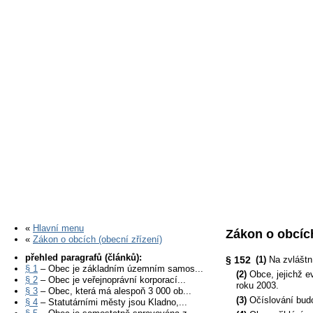
«
Hlavní menu
Zákon o obcích
«
Zákon o obcích (obecní zřízení)
přehled paragrafů (článků):
§ 152
(1)
Na zvláštní
§ 1
– Obec je základním územním samos...
(2)
Obce, jejichž e
§ 2
– Obec je veřejnoprávní korporací...
roku 2003.
§ 3
– Obec, která má alespoň 3 000 ob...
(3)
Očíslování budo
§ 4
– Statutárními městy jsou Kladno,...