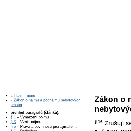
«
Hlavní menu
Zákon o 
«
Zákon o nájmu a podnájmu nebytových
prostor
nebytovýc
přehled paragrafů (článků):
§ 1
– Vymezení pojmu
§ 16
§ 3
– Vznik nájmu
Zrušují s
§ 5
– Práva a povinnosti pronajimatel...