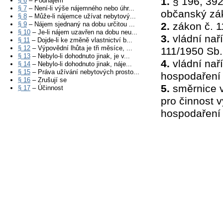
1.
§ 196, 392
§ 6
– Podnájem
§ 7
– Není-li výše nájemného nebo úhr...
občanský zá
§ 8
– Může-li nájemce užívat nebytový...
§ 9
– Nájem sjednaný na dobu určitou ...
2.
zákon č. 1
§ 10
– Je-li nájem uzavřen na dobu neu...
3.
vládní nař
§ 11
– Dojde-li ke změně vlastnictví b...
§ 12
– Výpovědní lhůta je tři měsíce, ...
111/1950 Sb.
§ 13
– Nebylo-li dohodnuto jinak, je v...
4.
vládní nař
§ 14
– Nebylo-li dohodnuto jinak, náje...
§ 15
– Práva užívání nebytových prosto...
hospodaření 
§ 16
– Zrušují se
5.
směrnice v
§ 17
– Účinnost
pro činnost 
hospodaření 