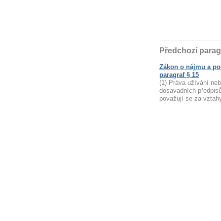
Předchozí parag
Zákon o nájmu a po
paragraf § 15
(1) Práva užívání neb
dosavadních předpisů
považují se za vztah