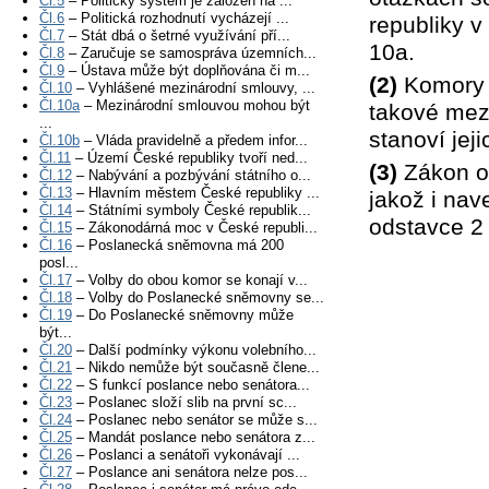
Čl.5
– Politický systém je založen na ...
Čl.6
– Politická rozhodnutí vycházejí ...
republiky v
Čl.7
– Stát dbá o šetrné využívání pří...
10a.
Čl.8
– Zaručuje se samospráva územních...
Čl.9
– Ústava může být doplňována či m...
(2)
Komory P
Čl.10
– Vyhlášené mezinárodní smlouvy, ...
Čl.10a
– Mezinárodní smlouvou mohou být
takové mez
...
stanoví jeji
Čl.10b
– Vláda pravidelně a předem infor...
Čl.11
– Území České republiky tvoří ned...
(3)
Zákon o
Čl.12
– Nabývání a pozbývání státního o...
Čl.13
– Hlavním městem České republiky ...
jakož i na
Čl.14
– Státními symboly České republik...
odstavce 2
Čl.15
– Zákonodárná moc v České republi...
Čl.16
– Poslanecká sněmovna má 200
posl...
Čl.17
– Volby do obou komor se konají v...
Čl.18
– Volby do Poslanecké sněmovny se...
Čl.19
– Do Poslanecké sněmovny může
být...
Čl.20
– Další podmínky výkonu volebního...
Čl.21
– Nikdo nemůže být současně člene...
Čl.22
– S funkcí poslance nebo senátora...
Čl.23
– Poslanec složí slib na první sc...
Čl.24
– Poslanec nebo senátor se může s...
Čl.25
– Mandát poslance nebo senátora z...
Čl.26
– Poslanci a senátoři vykonávají ...
Čl.27
– Poslance ani senátora nelze pos...