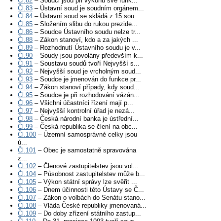
Čl.82
– Soudci jsou při výkonu své funk...
Čl.83
– Ústavní soud je soudním orgánem...
Čl.84
– Ústavní soud se skládá z 15 sou...
Čl.85
– Složením slibu do rukou prezide...
Čl.86
– Soudce Ústavního soudu nelze tr...
Čl.88
– Zákon stanoví, kdo a za jakých ...
Čl.89
– Rozhodnutí Ústavního soudu je v...
Čl.90
– Soudy jsou povolány především k...
Čl.91
– Soustavu soudů tvoří Nejvyšší s...
Čl.92
– Nejvyšší soud je vrcholným soud...
Čl.93
– Soudce je jmenován do funkce pr...
Čl.94
– Zákon stanoví případy, kdy soud...
Čl.95
– Soudce je při rozhodování vázán...
Čl.96
– Všichni účastníci řízení mají p...
Čl.97
– Nejvyšší kontrolní úřad je nezá...
Čl.98
– Česká národní banka je ústřední...
Čl.99
– Česká republika se člení na obc...
Čl.100
– Územní samosprávné celky jsou
ú...
Čl.101
– Obec je samostatně spravována
z...
Čl.102
– Členové zastupitelstev jsou vol...
Čl.104
– Působnost zastupitelstev může b...
Čl.105
– Výkon státní správy lze svěřit ...
Čl.106
– Dnem účinnosti této Ústavy se Č...
Čl.107
– Zákon o volbách do Senátu stano...
Čl.108
– Vláda České republiky jmenovaná...
Čl.109
– Do doby zřízení státního zastup...