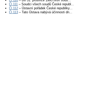
Čl.110
– Do 31. prosince 1993 tvoří sous...
Čl.111
– Soudci všech soudů České republ...
Čl.112
– Ústavní pořádek České republiky...
Čl.113
– Tato Ústava nabývá účinnosti dn...