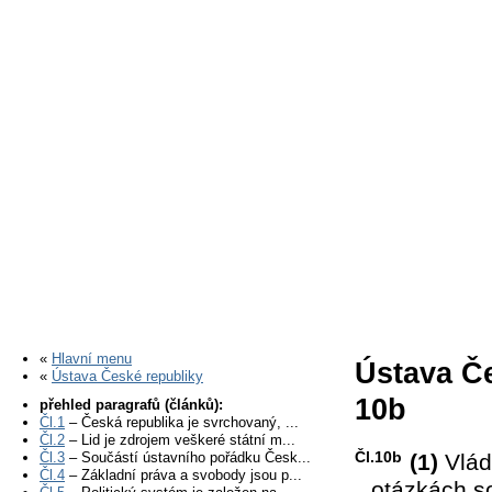
«
Hlavní menu
Ústava Če
«
Ústava České republiky
10b
přehled paragrafů (článků):
Čl.1
– Česká republika je svrchovaný, ...
Čl.2
– Lid je zdrojem veškeré státní m...
Čl.10b
Čl.3
– Součástí ústavního pořádku Česk...
(1)
Vlád
Čl.4
– Základní práva a svobody jsou p...
otázkách so