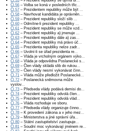
Čl.55
– Prezident republiky se ujímá úř...
Čl.56
– Volba se koná v posledních třic...
Čl.57
– Prezidentem republiky může být ...
Čl.58
– Navrhovat kandidáta je oprávněn...
Čl.59
– Prezident republiky složí slib ...
Čl.60
– Odmítne-li prezident republiky ...
Čl.61
– Prezident republiky se může vzd...
Čl.62
– Prezident republiky a) jmenuje ...
Čl.63
– Prezident republiky dále a) zas...
Čl.64
– Prezident republiky má právo úč...
Čl.65
– Prezidenta republiky nelze zadr...
Čl.66
– Uvolní-li se úřad prezidenta re...
Čl.67
– Vláda je vrcholným orgánem výko...
Čl.68
– Vláda je odpovědna Poslanecké s...
Čl.69
– Člen vlády skládá slib do rukou...
Čl.70
– Člen vlády nesmí vykonávat činn...
Čl.71
– Vláda může předložit Poslanecké...
Čl.72
– Poslanecká sněmovna může
vyslov...
Čl.73
– Předseda vlády podává demisi do...
Čl.74
– Prezident republiky odvolá člen...
Čl.75
– Prezident republiky odvolá vlád...
Čl.76
– Vláda rozhoduje ve sboru.
Čl.77
– Předseda vlády organizuje činno...
Čl.78
– K provedení zákona a v jeho mez...
Čl.79
– Ministerstva a jiné správní úřa...
Čl.80
– Státní zastupitelství zastupuje...
Čl.81
– Soudní moc vykonávají jménem re...