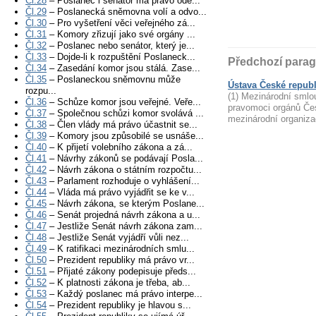
Čl.28
– Poslanec i senátor má právo ode...
Čl.29
– Poslanecká sněmovna volí a odvo...
Čl.30
– Pro vyšetření věci veřejného zá...
Čl.31
– Komory zřizují jako své orgány ...
Čl.32
– Poslanec nebo senátor, který je...
Čl.33
– Dojde-li k rozpuštění Poslaneck...
Předchozí parag
Čl.34
– Zasedání komor jsou stálá. Zase...
Čl.35
– Poslaneckou sněmovnu může
Ústava České republ
rozpu...
(1) Mezinárodní smlo
Čl.36
– Schůze komor jsou veřejné. Veře...
pravomoci orgánů Če
Čl.37
– Společnou schůzi komor svolává ...
mezinárodní organizac
Čl.38
– Člen vlády má právo účastnit se...
Čl.39
– Komory jsou způsobilé se usnáše...
Čl.40
– K přijetí volebního zákona a zá...
Čl.41
– Návrhy zákonů se podávají Posla...
Čl.42
– Návrh zákona o státním rozpočtu...
Čl.43
– Parlament rozhoduje o vyhlášení...
Čl.44
– Vláda má právo vyjádřit se ke v...
Čl.45
– Návrh zákona, se kterým Poslane...
Čl.46
– Senát projedná návrh zákona a u...
Čl.47
– Jestliže Senát návrh zákona zam...
Čl.48
– Jestliže Senát vyjádří vůli nez...
Čl.49
– K ratifikaci mezinárodních smlu...
Čl.50
– Prezident republiky má právo vr...
Čl.51
– Přijaté zákony podepisuje předs...
Čl.52
– K platnosti zákona je třeba, ab...
Čl.53
– Každý poslanec má právo interpe...
Čl.54
– Prezident republiky je hlavou s...