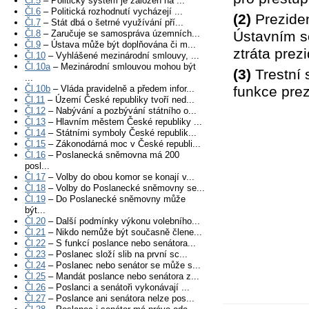
Čl.5
– Politický systém je založen na ...
Čl.6
– Politická rozhodnutí vycházejí ...
(2)
Preziden
Čl.7
– Stát dbá o šetrné využívání pří...
Čl.8
– Zaručuje se samospráva územních...
Ústavním s
Čl.9
– Ústava může být doplňována či m...
ztráta prez
Čl.10
– Vyhlášené mezinárodní smlouvy, ...
Čl.10a
– Mezinárodní smlouvou mohou být
(3)
Trestní 
...
Čl.10b
– Vláda pravidelně a předem infor...
funkce prez
Čl.11
– Území České republiky tvoří ned...
Čl.12
– Nabývání a pozbývání státního o...
Čl.13
– Hlavním městem České republiky ...
Čl.14
– Státními symboly České republik...
Čl.15
– Zákonodárná moc v České republi...
Čl.16
– Poslanecká sněmovna má 200
posl...
Čl.17
– Volby do obou komor se konají v...
Čl.18
– Volby do Poslanecké sněmovny se...
Čl.19
– Do Poslanecké sněmovny může
být...
Čl.20
– Další podmínky výkonu volebního...
Čl.21
– Nikdo nemůže být současně člene...
Čl.22
– S funkcí poslance nebo senátora...
Čl.23
– Poslanec složí slib na první sc...
Čl.24
– Poslanec nebo senátor se může s...
Čl.25
– Mandát poslance nebo senátora z...
Čl.26
– Poslanci a senátoři vykonávají ...
Čl.27
– Poslance ani senátora nelze pos...