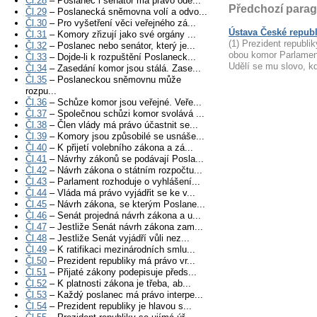
Čl.28
– Poslanec i senátor má právo ode...
Předchozí parag
Čl.29
– Poslanecká sněmovna volí a odvo...
Čl.30
– Pro vyšetření věci veřejného zá...
Ústava České republ
Čl.31
– Komory zřizují jako své orgány ...
(1) Prezident republi
Čl.32
– Poslanec nebo senátor, který je...
obou komor Parlament
Čl.33
– Dojde-li k rozpuštění Poslaneck...
Udělí se mu slovo, k
Čl.34
– Zasedání komor jsou stálá. Zase...
Čl.35
– Poslaneckou sněmovnu může
rozpu...
Čl.36
– Schůze komor jsou veřejné. Veře...
Čl.37
– Společnou schůzi komor svolává ...
Čl.38
– Člen vlády má právo účastnit se...
Čl.39
– Komory jsou způsobilé se usnáše...
Čl.40
– K přijetí volebního zákona a zá...
Čl.41
– Návrhy zákonů se podávají Posla...
Čl.42
– Návrh zákona o státním rozpočtu...
Čl.43
– Parlament rozhoduje o vyhlášení...
Čl.44
– Vláda má právo vyjádřit se ke v...
Čl.45
– Návrh zákona, se kterým Poslane...
Čl.46
– Senát projedná návrh zákona a u...
Čl.47
– Jestliže Senát návrh zákona zam...
Čl.48
– Jestliže Senát vyjádří vůli nez...
Čl.49
– K ratifikaci mezinárodních smlu...
Čl.50
– Prezident republiky má právo vr...
Čl.51
– Přijaté zákony podepisuje předs...
Čl.52
– K platnosti zákona je třeba, ab...
Čl.53
– Každý poslanec má právo interpe...
Čl.54
– Prezident republiky je hlavou s...