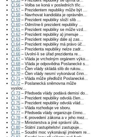
Čl.55
– Prezident republiky se ujímá úř...
Čl.56
– Volba se koná v posledních třic...
Čl.57
– Prezidentem republiky může být ...
Čl.58
– Navrhovat kandidáta je oprávněn...
Čl.59
– Prezident republiky složí slib ...
Čl.60
– Odmítne-li prezident republiky ...
Čl.61
– Prezident republiky se může vzd...
Čl.62
– Prezident republiky a) jmenuje ...
Čl.63
– Prezident republiky dále a) zas...
Čl.64
– Prezident republiky má právo úč...
Čl.65
– Prezidenta republiky nelze zadr...
Čl.66
– Uvolní-li se úřad prezidenta re...
Čl.67
– Vláda je vrcholným orgánem výko...
Čl.68
– Vláda je odpovědna Poslanecké s...
Čl.69
– Člen vlády skládá slib do rukou...
Čl.70
– Člen vlády nesmí vykonávat činn...
Čl.71
– Vláda může předložit Poslanecké...
Čl.72
– Poslanecká sněmovna může
vyslov...
Čl.73
– Předseda vlády podává demisi do...
Čl.74
– Prezident republiky odvolá člen...
Čl.75
– Prezident republiky odvolá vlád...
Čl.76
– Vláda rozhoduje ve sboru.
Čl.77
– Předseda vlády organizuje činno...
Čl.78
– K provedení zákona a v jeho mez...
Čl.79
– Ministerstva a jiné správní úřa...
Čl.80
– Státní zastupitelství zastupuje...
Čl.81
– Soudní moc vykonávají jménem re...