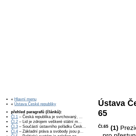
«
Hlavní menu
Ústava Če
«
Ústava České republiky
65
přehled paragrafů (článků):
Čl.1
– Česká republika je svrchovaný, ...
Čl.2
– Lid je zdrojem veškeré státní m...
Čl.65
Čl.3
– Součástí ústavního pořádku Česk...
(1)
Prezid
Čl.4
– Základní práva a svobody jsou p...
pro přestup