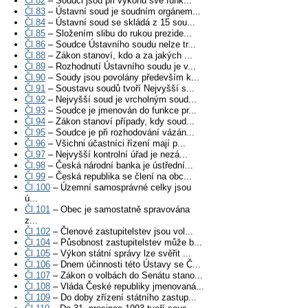
Čl.82
– Soudci jsou při výkonu své funk...
Čl.83
– Ústavní soud je soudním orgánem...
Čl.84
– Ústavní soud se skládá z 15 sou...
Čl.85
– Složením slibu do rukou prezide...
Čl.86
– Soudce Ústavního soudu nelze tr...
Čl.88
– Zákon stanoví, kdo a za jakých ...
Čl.89
– Rozhodnutí Ústavního soudu je v...
Čl.90
– Soudy jsou povolány především k...
Čl.91
– Soustavu soudů tvoří Nejvyšší s...
Čl.92
– Nejvyšší soud je vrcholným soud...
Čl.93
– Soudce je jmenován do funkce pr...
Čl.94
– Zákon stanoví případy, kdy soud...
Čl.95
– Soudce je při rozhodování vázán...
Čl.96
– Všichni účastníci řízení mají p...
Čl.97
– Nejvyšší kontrolní úřad je nezá...
Čl.98
– Česká národní banka je ústřední...
Čl.99
– Česká republika se člení na obc...
Čl.100
– Územní samosprávné celky jsou
ú...
Čl.101
– Obec je samostatně spravována
z...
Čl.102
– Členové zastupitelstev jsou vol...
Čl.104
– Působnost zastupitelstev může b...
Čl.105
– Výkon státní správy lze svěřit ...
Čl.106
– Dnem účinnosti této Ústavy se Č...
Čl.107
– Zákon o volbách do Senátu stano...
Čl.108
– Vláda České republiky jmenovaná...
Čl.109
– Do doby zřízení státního zastup...