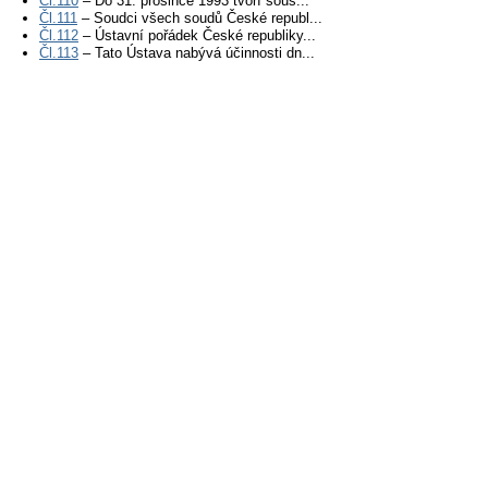
Čl.110
– Do 31. prosince 1993 tvoří sous...
Čl.111
– Soudci všech soudů České republ...
Čl.112
– Ústavní pořádek České republiky...
Čl.113
– Tato Ústava nabývá účinnosti dn...