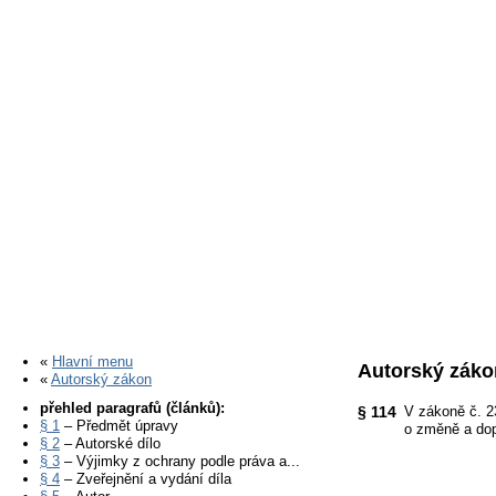
«
Hlavní menu
Autorský záko
«
Autorský zákon
přehled paragrafů (článků):
§ 114
V zákoně č. 2
§ 1
– Předmět úpravy
o změně a dop
§ 2
– Autorské dílo
§ 3
– Výjimky z ochrany podle práva a...
§ 4
– Zveřejnění a vydání díla