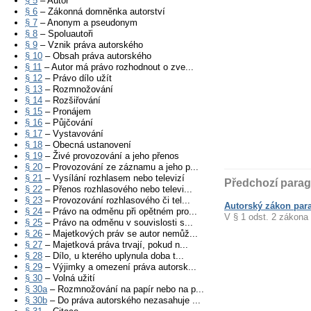
§ 5
– Autor
§ 6
– Zákonná domněnka autorství
§ 7
– Anonym a pseudonym
§ 8
– Spoluautoři
§ 9
– Vznik práva autorského
§ 10
– Obsah práva autorského
§ 11
– Autor má právo rozhodnout o zve...
§ 12
– Právo dílo užít
§ 13
– Rozmnožování
§ 14
– Rozšiřování
§ 15
– Pronájem
§ 16
– Půjčování
§ 17
– Vystavování
§ 18
– Obecná ustanovení
§ 19
– Živé provozování a jeho přenos
§ 20
– Provozování ze záznamu a jeho p...
§ 21
– Vysílání rozhlasem nebo televizí
Předchozí parag
§ 22
– Přenos rozhlasového nebo televi...
§ 23
– Provozování rozhlasového či tel...
Autorský zákon para
§ 24
– Právo na odměnu při opětném pro...
V § 1 odst. 2 zákona
§ 25
– Právo na odměnu v souvislosti s...
§ 26
– Majetkových práv se autor nemůž...
§ 27
– Majetková práva trvají, pokud n...
§ 28
– Dílo, u kterého uplynula doba t...
§ 29
– Výjimky a omezení práva autorsk...
§ 30
– Volná užití
§ 30a
– Rozmnožování na papír nebo na p...
§ 30b
– Do práva autorského nezasahuje ...