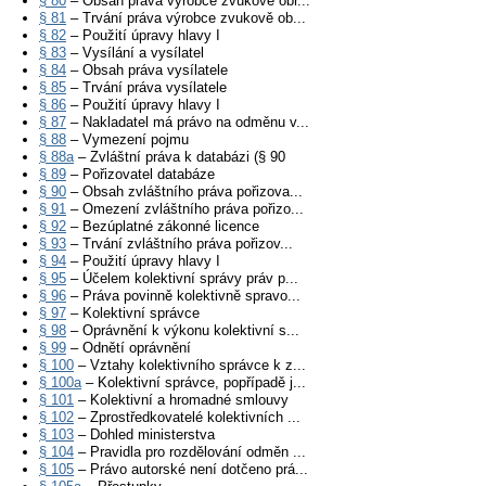
§ 80
– Obsah práva výrobce zvukově obr...
§ 81
– Trvání práva výrobce zvukově ob...
§ 82
– Použití úpravy hlavy I
§ 83
– Vysílání a vysílatel
§ 84
– Obsah práva vysílatele
§ 85
– Trvání práva vysílatele
§ 86
– Použití úpravy hlavy I
§ 87
– Nakladatel má právo na odměnu v...
§ 88
– Vymezení pojmu
§ 88a
– Zvláštní práva k databázi (§ 90
§ 89
– Pořizovatel databáze
§ 90
– Obsah zvláštního práva pořizova...
§ 91
– Omezení zvláštního práva pořizo...
§ 92
– Bezúplatné zákonné licence
§ 93
– Trvání zvláštního práva pořizov...
§ 94
– Použití úpravy hlavy I
§ 95
– Účelem kolektivní správy práv p...
§ 96
– Práva povinně kolektivně spravo...
§ 97
– Kolektivní správce
§ 98
– Oprávnění k výkonu kolektivní s...
§ 99
– Odnětí oprávnění
§ 100
– Vztahy kolektivního správce k z...
§ 100a
– Kolektivní správce, popřípadě j...
§ 101
– Kolektivní a hromadné smlouvy
§ 102
– Zprostředkovatelé kolektivních ...
§ 103
– Dohled ministerstva
§ 104
– Pravidla pro rozdělování odměn ...
§ 105
– Právo autorské není dotčeno prá...