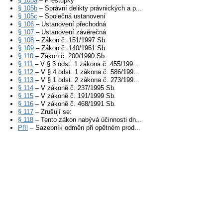
§ 105a
– Přestupky
§ 105b
– Správní delikty právnických a p...
§ 105c
– Společná ustanovení
§ 106
– Ustanovení přechodná
§ 107
– Ustanovení závěrečná
§ 108
– Zákon č. 151/1997 Sb.
§ 109
– Zákon č. 140/1961 Sb.
§ 110
– Zákon č. 200/1990 Sb.
§ 111
– V § 3 odst. 1 zákona č. 455/199...
§ 112
– V § 4 odst. 1 zákona č. 586/199...
§ 113
– V § 1 odst. 2 zákona č. 273/199...
§ 114
– V zákoně č. 237/1995 Sb.
§ 115
– V zákoně č. 191/1999 Sb.
§ 116
– V zákoně č. 468/1991 Sb.
§ 117
– Zrušují se:
§ 118
– Tento zákon nabývá účinnosti dn...
Příl
– Sazebník odměn při opětném prod...