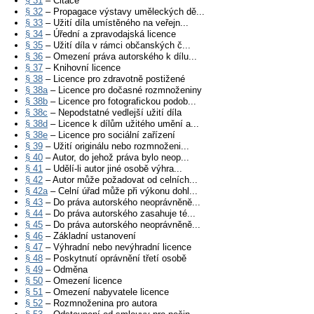
§ 31
– Citace
§ 32
– Propagace výstavy uměleckých dě...
§ 33
– Užití díla umístěného na veřejn...
§ 34
– Úřední a zpravodajská licence
§ 35
– Užití díla v rámci občanských č...
§ 36
– Omezení práva autorského k dílu...
§ 37
– Knihovní licence
§ 38
– Licence pro zdravotně postižené
§ 38a
– Licence pro dočasné rozmnoženiny
§ 38b
– Licence pro fotografickou podob...
§ 38c
– Nepodstatné vedlejší užití díla
§ 38d
– Licence k dílům užitého umění a...
§ 38e
– Licence pro sociální zařízení
§ 39
– Užití originálu nebo rozmnoženi...
§ 40
– Autor, do jehož práva bylo neop...
§ 41
– Udělí-li autor jiné osobě výhra...
§ 42
– Autor může požadovat od celních...
§ 42a
– Celní úřad může při výkonu dohl...
§ 43
– Do práva autorského neoprávněně...
§ 44
– Do práva autorského zasahuje té...
§ 45
– Do práva autorského neoprávněně...
§ 46
– Základní ustanovení
§ 47
– Výhradní nebo nevýhradní licence
§ 48
– Poskytnutí oprávnění třetí osobě
§ 49
– Odměna
§ 50
– Omezení licence
§ 51
– Omezení nabyvatele licence
§ 52
– Rozmnoženina pro autora