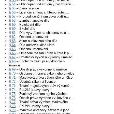
§ 53
– Odstoupení od smlouvy pro nečin...
§ 54
– Odstoupení od smlouvy pro změnu...
§ 55
– Zánik licence
§ 56
– Licenční smlouva, kterou autor ...
§ 57
– Pro podlicenční smlouvu platí u...
§ 58
– Zaměstnanecké dílo
§ 59
– Kolektivní dílo
§ 60
– Školní dílo
§ 61
– Dílo vytvořené na objednávku a ...
§ 62
– Obecná ustanovení
§ 63
– Autor audiovizuálního díla
§ 64
– Díla audiovizuálně užitá
§ 65
– Obecná ustanovení
§ 66
– Omezení rozsahu práv autora k p...
§ 67
– Umělecký výkon a výkonný umělec
§ 68
– Společný zástupce výkonných
umělců
§ 69
– Obsah práva výkonného umělce
§ 70
– Osobnostní práva výkonného umělce
§ 71
– Majetková práva výkonného umělce
§ 72
– Úplatná zákonná licence
§ 73
– Trvání majetkových práv výkonné...
§ 74
– Použití úpravy hlavy I
§ 75
– Zvukový záznam a jeho výrobce
§ 76
– Obsah práva výrobce zvukového z...
§ 77
– Trvání práva výrobce zvukového ...
§ 78
– Použití úpravy hlavy I
§ 79
– Zvukově obrazový záznam a jeho ...