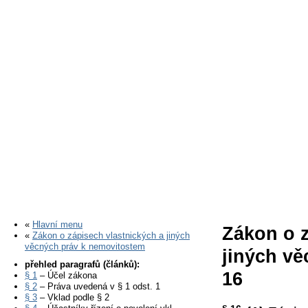
«
Hlavní menu
Zákon o z
«
Zákon o zápisech vlastnických a jiných
věcných práv k nemovitostem
jiných vě
přehled paragrafů (článků):
16
§ 1
– Účel zákona
§ 2
– Práva uvedená v § 1 odst. 1
§ 3
– Vklad podle § 2