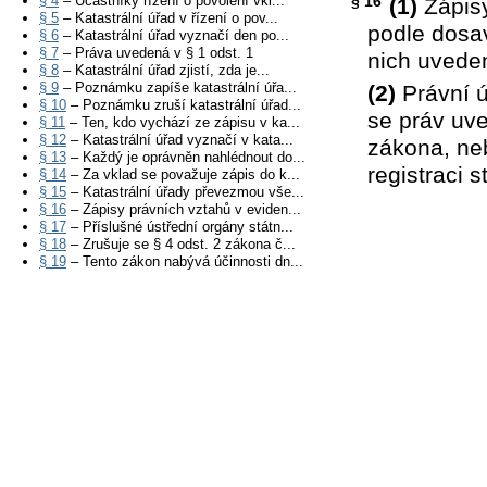
§ 4
– Účastníky řízení o povolení vkl...
§ 16
(1)
Zápisy
§ 5
– Katastrální úřad v řízení o pov...
podle dosav
§ 6
– Katastrální úřad vyznačí den po...
§ 7
– Práva uvedená v § 1 odst. 1
nich uveden
§ 8
– Katastrální úřad zjistí, zda je...
§ 9
– Poznámku zapíše katastrální úřa...
(2)
Právní ú
§ 10
– Poznámku zruší katastrální úřad...
se práv uve
§ 11
– Ten, kdo vychází ze zápisu v ka...
§ 12
– Katastrální úřad vyznačí v kata...
zákona, neb
§ 13
– Každý je oprávněn nahlédnout do...
registraci 
§ 14
– Za vklad se považuje zápis do k...
§ 15
– Katastrální úřady převezmou vše...
§ 16
– Zápisy právních vztahů v eviden...
§ 17
– Příslušné ústřední orgány státn...
§ 18
– Zrušuje se § 4 odst. 2 zákona č...
§ 19
– Tento zákon nabývá účinnosti dn...