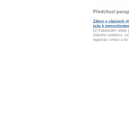
Předchozí parag
Zákon o zápisech vl
práv k nemovitostem
(1) Katastrální úřad
státního notářství, ve
registraci smluv a do